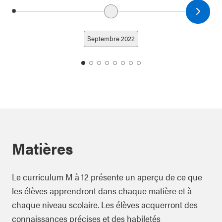
Next date
Previous date
Septembre 2022
date
date
date
date
date
date
date
date
1
2
3
4
5
6
7
8
Matières
Le curriculum M à 12 présente un aperçu de ce que
les élèves apprendront dans chaque matière et à
chaque niveau scolaire. Les élèves acquerront des
connaissances précises et des habiletés