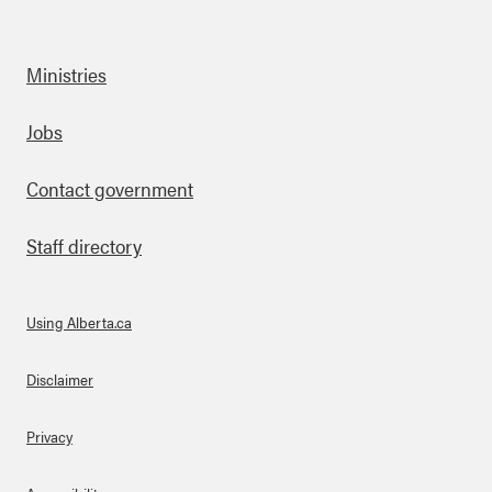
Ministries
Footer
Jobs
Contact government
Staff directory
Using Alberta.ca
About Links
Disclaimer
Privacy