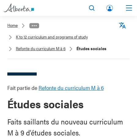
lbert
Search
Men
a.ca
Home
Acco
Langu
K to 12 curriculum and programs of study
unt
Refonte du curriculum M à 6
Études sociales
Fait partie de
Refonte du curriculum M à 6
Études sociales
Faits saillants du nouveau curriculum
M à 9 d’études sociales.