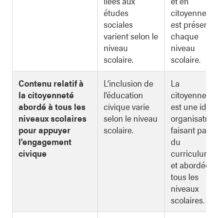
liées aux
et en
études
citoyenneté
sociales
est présent à
varient selon le
chaque
niveau
niveau
scolaire.
scolaire.
Contenu relatif à
L’inclusion de
La
la citoyenneté
l’éducation
citoyenneté
abordé à tous les
civique varie
est une idée
niveaux scolaires
selon le niveau
organisatric
pour appuyer
scolaire.
faisant parti
l’engagement
du
civique
curriculum
et abordée à
tous les
niveaux
scolaires.