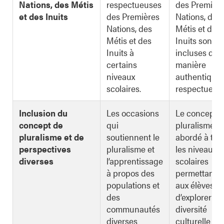
Nations, des Métis
respectueuses
des Premièr
et des Inuits
des Premières
Nations, des
Nations, des
Métis et des
Métis et des
Inuits sont
Inuits à
incluses de
certains
manière
niveaux
authentique 
scolaires.
respectueuse
Inclusion du
Les occasions
Le concept 
concept de
qui
pluralisme es
pluralisme et de
soutiennent le
abordé à tou
perspectives
pluralisme et
les niveaux
diverses
l’apprentissage
scolaires
à propos des
permettant
populations et
aux élèves
des
d’explorer la
communautés
diversité
diverses
culturelle de