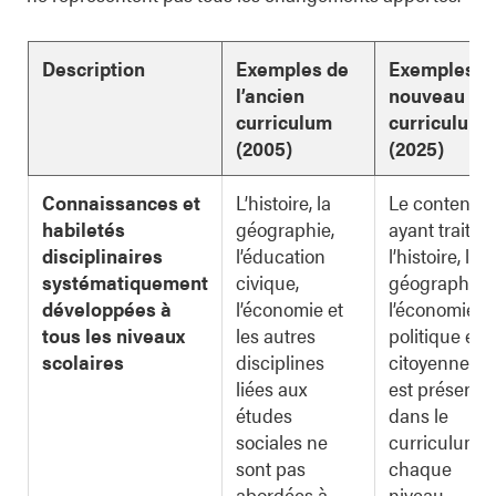
Description
Exemples de
Exemples d
l’ancien
nouveau
curriculum
curriculum
(2005)
(2025)
Connaissances et
L’histoire, la
Le contenu
habiletés
géographie,
ayant trait à
disciplinaires
l’éducation
l’histoire, la
systématiquement
civique,
géographie,
développées à
l’économie et
l’économie, l
tous les niveaux
les autres
politique et l
scolaires
disciplines
citoyenneté
liées aux
est présent
études
dans le
sociales ne
curriculum d
sont pas
chaque
abordées à
niveau