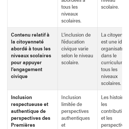
tous les
scolaire.
niveaux
scolaires.
Contenu relatif à
L’inclusion de
La citoyenne
la citoyenneté
l’éducation
est une idée
abordé à tous les
civique varie
organisatric
niveaux scolaires
selon le niveau
dans le
pour appuyer
scolaire.
curriculum d
l’engagement
tous les
civique
niveaux
scolaires.
Inclusion
Inclusion
Les histoires,
respectueuse et
limitée de
les
authentique de
perspectives
contribution
perspectives des
authentiques
et les
Premières
et
perspectives