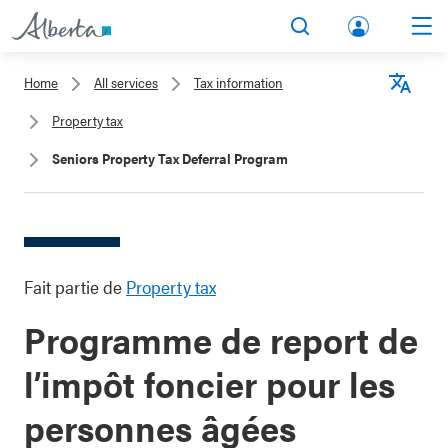
lbert
Search
Men
a.ca
Home
All services
Tax information
Acco
Langu
Property tax
unt
Seniors Property Tax Deferral Program
Fait partie de
Property tax
Programme de report de
l’impôt foncier pour les
personnes âgées