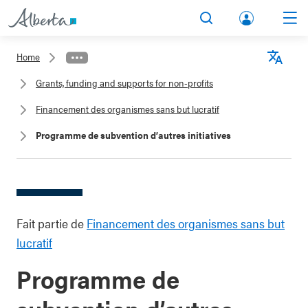
lbert
Search
Men
a.ca
Home
Acco
Langu
Grants, funding and supports for non-profits
unt
Financement des organismes sans but lucratif
Programme de subvention d’autres initiatives
Fait partie de
Financement des organismes sans but
lucratif
Programme de