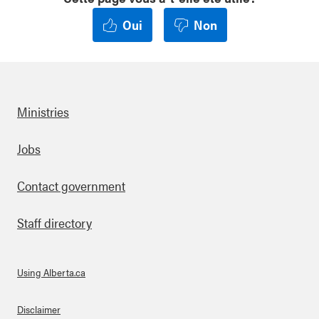
Oui
Non
Ministries
Footer
Jobs
Contact government
Staff directory
Using Alberta.ca
About Links
Disclaimer