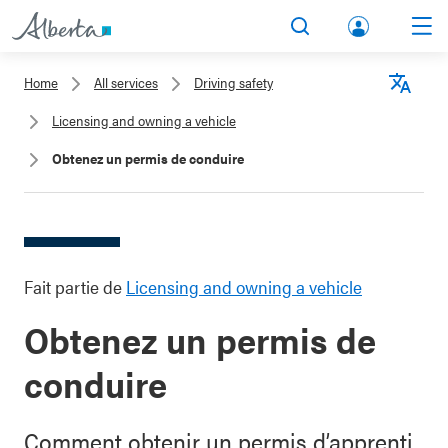
lbert
Search
Men
a.ca
Home
All services
Driving safety
Acco
Langu
Licensing and owning a vehicle
unt
Obtenez un permis de conduire
Fait partie de
Licensing and owning a vehicle
Obtenez un permis de
conduire
Comment obtenir un permis d’apprenti