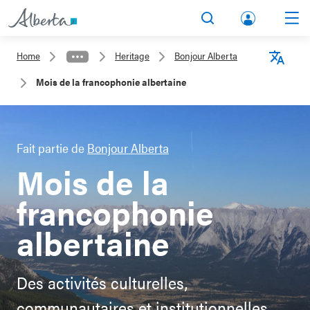
lbert
Search
Men
a.ca
Home
Heritage
Bonjour Alberta
Acco
Langu
Mois de la francophonie albertaine
unt
Fait partie de
Bonjour Alberta
Mois de la
francophonie
albertaine
Des activités culturelles,
communautaires et institutionnelles