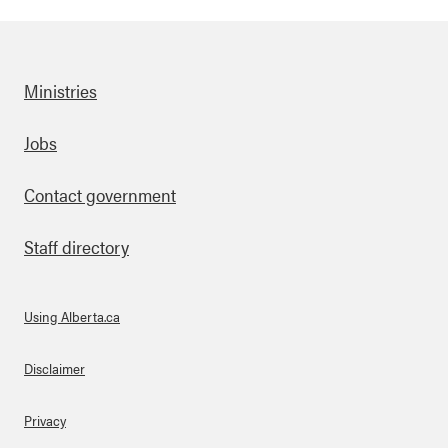
Ministries
Footer
Jobs
Contact government
Staff directory
Using Alberta.ca
About Links
Disclaimer
Privacy