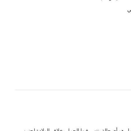
ني
ل هو أي حالة ينتهي فيها الحمل بخلاف الولادة لجنين