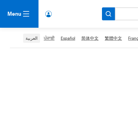
Menu
lbert
a.ca
Acco
Franç
繁體中文
简体中文
Español
ਪੰਜਾਬੀ
العربية
unt