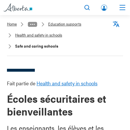
lbert
Search
Men
a.ca
Home
Education supports
Acco
Langu
Health and safety in schools
unt
Safe and caring schools
Fait partie de
Health and safety in schools
Écoles sécuritaires et
bienveillantes
Les enseignants, les élèves et les