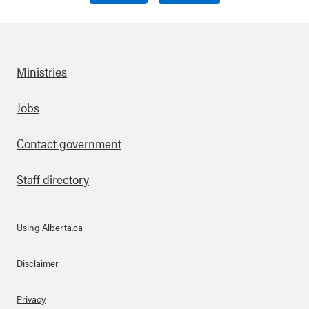
Ministries
Footer
Jobs
Contact government
Staff directory
Using Alberta.ca
About Links
Disclaimer
Privacy