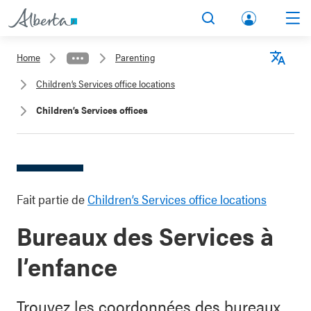
lbert
Search
Men
a.ca
Home
Parenting
Acco
Langu
Children’s Services office locations
unt
Children’s Services offices
Fait partie de
Children’s Services office locations
Bureaux des Services à
l’enfance
Trouvez les coordonnées des bureaux