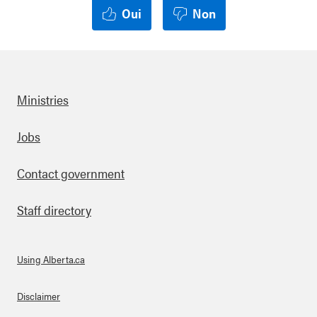
Oui
Non
Ministries
Footer
Jobs
Contact government
Staff directory
Using Alberta.ca
About Links
Disclaimer