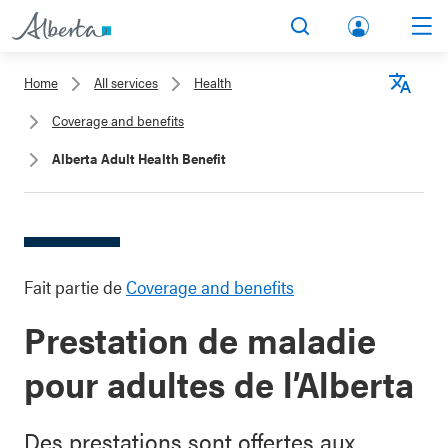
lbert
Search
Men
a.ca
Home
All services
Health
Acco
Langu
Coverage and benefits
unt
Alberta Adult Health Benefit
Fait partie de
Coverage and benefits
Prestation de maladie
pour adultes de l’Alberta
Des prestations sont offertes aux