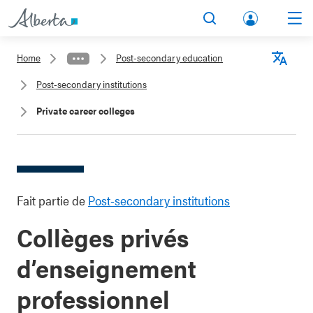
lbert
Search
Men
a.ca
Home
Post-secondary education
Acco
Langu
Post-secondary institutions
unt
Private career colleges
Fait partie de
Post-secondary institutions
Collèges privés
d’enseignement
professionnel