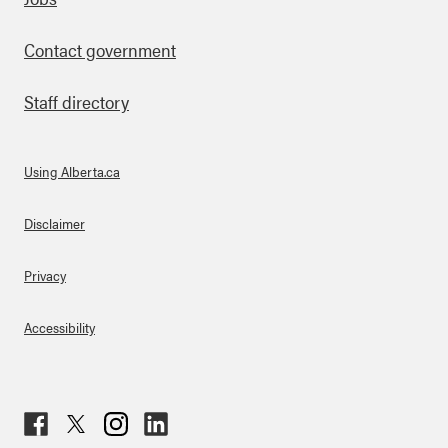
Footer
Contact government
Staff directory
Using Alberta.ca
About Links
Disclaimer
Privacy
Accessibility
Fac
Twit
Inst
Lin